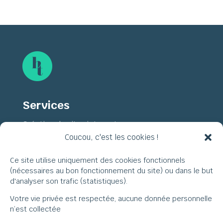
Services
Création de sites internet
Coucou, c'est les cookies !
Identités visuelles
Pitch decks
Ce site utilise uniquement des cookies fonctionnels
(nécessaires au bon fonctionnement du site) ou dans le but
Mentions légales
d'analyser son trafic (statistiques).
Votre vie privée est respectée, aucune donnée personnelle
Mentions légales
n’est collectée
Politique de cookies