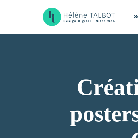
S
Créat
posters