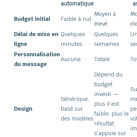
automatique
a
Moyen à
Mo
Budget initial
Faible à nul
élevé
él
Délai de mise en
Quelques
Quelques
Un
ligne
minutes
semaines
se
Personnalisation
Aucune
Totale
To
du message
Dépend du
budget
Su
investi —
Générique,
me
plus il est
Design
basé sur
pe
faible, plus le
des modèles
vo
résultat
im
s'appuie sur