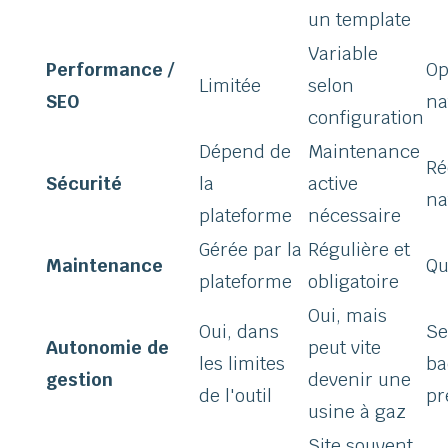
un template
Variable
Performance /
Op
Limitée
selon
SEO
na
configuration
Dépend de
Maintenance
Ré
Sécurité
la
active
na
plateforme
nécessaire
Gérée par la
Régulière et
Maintenance
Qu
plateforme
obligatoire
Oui, mais
Oui, dans
Se
Autonomie de
peut vite
les limites
ba
gestion
devenir une
de l'outil
pr
usine à gaz
Site souvent